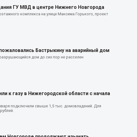
дания ГУ МВД в центре Нижнего Новгорода
этажного комплекса на улице Максима Горького, проект
пожаловались Бастрыкину на аварийный дом
 разрушающийся дом до сих пор не расселен
ли к газу в Нижегородской области с начала
нваря подключили свыше 1,5 тыс. домовладений. Для
рублей.
нем Новгороде продолжают изымать