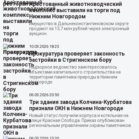
Арестованный животноводческий
комплекс выставили на торги под
Нижним Новгородом
Имущество в Дальнеконстантиновском округе
продают за 13,7 млн рублей через электронный
аукцион.
10.03.2026
18:25
Прокуратура проверяет законность
застройки в Стригинском бору
Надзорное ведомство заинтересовалось
объектами капитального строительства на
территории памятника природы в Нижнем
Новгороде.
06.03.2026
20:50
Три здания завода Колчина-Курбатова
признали ОКН в Нижнем Новгороде
Новый статус получили корпуса и котельная на
улице Красная Слобода. Приказ опубликован
региональным управлением охраны памятников.
06.03.2026
15:20