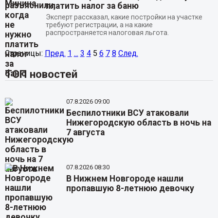
платить налог за баню
Эксперт рассказал, какие постройки на участке
требуют регистрации, а на какие
распространяется налоговая льгота.
Страницы:
Пред.
1
...
3
4
5
6
7
8
След.
ТОП новостей
07.8.2026 09:00
Беспилотники ВСУ атаковали
Нижегородскую область в ночь на
7 августа
07.8.2026 08:30
В Нижнем Новгороде нашли
пропавшую 8-летнюю девочку