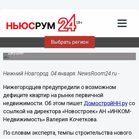
Недвижимость
04.01.2024
13:30
Дефицит квартир прогнозируется в
нижегородских новостройках в 2024
году
Выбрать регион
Большим спросом будут пользоваться однушки и
двушки.
Нижний Новгород. 04 января. NewsRoom24.ru -
Нижегородцев предупредили о возможном
дефиците квартир на рынке первичной
недвижимости. Об этом пишет
ДомостройНН.ру
со
ссылкой на директора «Новостроек» АН «ИНКОМ-
Недвижимость» Валерия Кочеткова.
По словам эксперта, темпы строительства нового