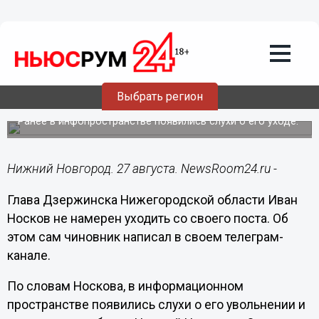
Политика
27.08.2023
14:27
Носков опроверг свое увольнение с
Выбрать регион
поста мэра Дзержинска
Ранее в инфопространстве появились слухи о его уходе.
Нижний Новгород. 27 августа. NewsRoom24.ru -
Глава Дзержинска Нижегородской области Иван
Носков не намерен уходить со своего поста. Об
этом сам чиновник написал в своем телеграм-
канале.
По словам Носкова, в информационном
пространстве появились слухи о его увольнении и