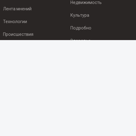
Недвижимость
Лента мнений
Культура
Технологии
Подробно
Происшествия
Здоровье
Экономика
ПОДПИСКА
Подпишись на рассылку NEWSROOM24
и будь
в курсе новостей в своём городе:
Подписаться
© 2012 - 2025 ООО "Ньюсрум" (ИА Newsroom24 (Ньюсрум24).
Учредитель — ООО "Ньюсрум"
Свидетельство о регистрации СМИ ИА № ФС 77 - 45920 от 22.07.2011г.
выдано Федеральной службой по надзору в сфере связи,