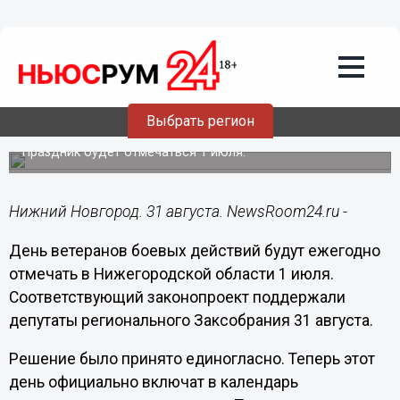
Политика
31.08.2023
15:15
Спикер ЗСНО Люлин
прокомментировал введение Дня
Выбрать регион
ветеранов боевых действий
Праздник будет отмечаться 1 июля.
Нижний Новгород. 31 августа. NewsRoom24.ru -
День ветеранов боевых действий будут ежегодно
отмечать в Нижегородской области 1 июля.
Соответствующий законопроект поддержали
депутаты регионального Заксобрания 31 августа.
Решение было принято единогласно. Теперь этот
день официально включат в календарь