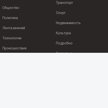
Транспорт
Общество
Спорт
Политика
Недвижимость
Лента мнений
Культура
Технологии
Подробно
Происшествия
Здоровье
Экономика
ПОДПИСКА
Подпишись на рассылку NEWSROOM24
и будь
в курсе новостей в своём городе:
Подписаться