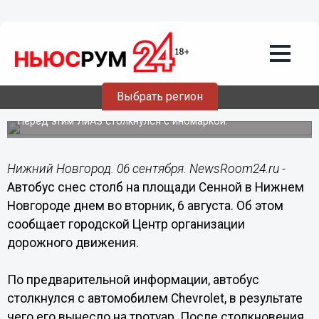
Происшествия
06.09.2022
15:25
Автобус вылетел на тротуар и
протаранил столб после ДТП на
Выбрать регион
Сенной
Перед этим ЛиАЗ столкнулся с иномаркой.
Нижний Новгород. 06 сентября. NewsRoom24.ru -
Автобус снес столб на площади Сенной в Нижнем
Новгороде днем во вторник, 6 августа. Об этом
сообщает городской Центр организации
дорожного движения.
По предварительной информации, автобус
столкнулся с автомобилем Chevrolet, в результате
чего его вынесло на тротуар. После столкновения