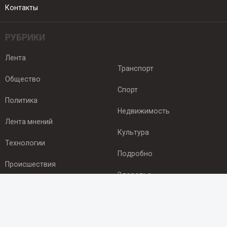
Контакты
РУБРИКИ
Лента
Транспорт
Общество
Спорт
Политика
Недвижимость
Лента мнений
Культура
Технологии
Подробно
Происшествия
Здоровье
Экономика
ПОДПИСКА
Подпишись на рассылку NEWSROOM24
и будь
в курсе новостей в своём городе: