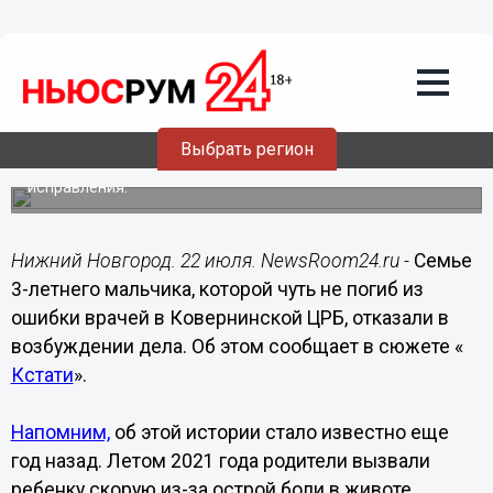
Происшествия
22.07.2022
09:36
Семье едва не умершего в
Ковернинской ЦРБ ребенка отказали в
возбуждении дела
Выбрать регион
Родители малыша считают, что в документы внесли
исправления.
Нижний Новгород. 22 июля. NewsRoom24.ru -
Семье
3-летнего мальчика, которой чуть не погиб из
ошибки врачей в Ковернинской ЦРБ, отказали в
возбуждении дела. Об этом сообщает в сюжете «
Кстати
».
Напомним,
об этой истории стало известно еще
год назад. Летом 2021 года родители вызвали
ребенку скорую из-за острой боли в животе.