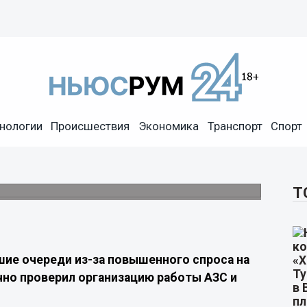
нологии
Происшествия
Экономика
Транспорт
Спорт
ются: в Вологде проверили
и.
Т
шие очереди из-за повышенного спроса на
чно проверил организацию работы АЗС и