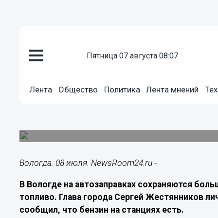
пятница 07 августа 08:07
Общество
08.07.2026
09:20
Лента
Общество
Политика
Лента мнений
Тех
Топливо есть, но очереди оста
АЗС
На заправках работают волонтеры и дружинник
Вологда. 08 июля. NewsRoom24.ru -
В Вологде на автозаправках сохраняются боль
топливо. Глава города Сергей Жестянников ли
сообщил, что бензин на станциях есть.