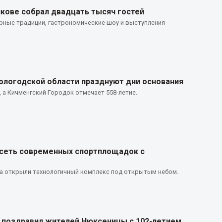
кове собрал двадцать тысяч гостей
ные традиции, гастрономические шоу и выступления
ологодской области празднуют дни основания
, а Кичменгский Городок отмечает 558-летие.
 сеть современных спортплощадок с
га открыли технологичный комплекс под открытым небом.
 поздравил жителей Нюксеницы с 102-летием