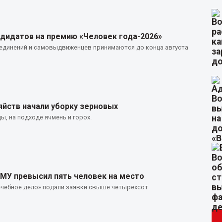
ндидатов на премию «Человек года-2026»
ъединений и самовыдвиженцев принимаются до конца августа
яйств начали уборку зерновых
ы, на подходе ячмень и горох.
ГМУ превысил пять человек на место
ечебное дело» подали заявки свыше четырехсот