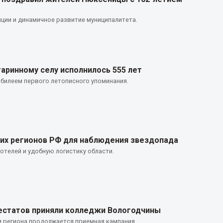
ции и динамичное развитие муниципалитета.
аринному селу исполнилось 555 лет
билеем первого летописного упоминания.
ших регионов РФ для наблюдения звездопада
телей и удобную логистику области.
тестатов приняли колледжи Вологодчины
 региона продолжается приемная кампания.