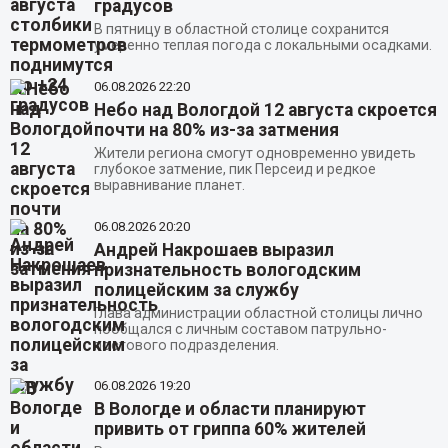
градусов
В пятницу в областной столице сохранится
умеренно теплая погода с локальными осадками.
06.08.2026
22:20
Небо над Вологдой 12 августа скроется
почти на 80% из-за затмения
Жители региона смогут одновременно увидеть
глубокое затмение, пик Персеид и редкое
выравнивание планет.
06.08.2026
20:20
Андрей Накрошаев выразил
признательность вологодским
полицейским за службу
Глава администрации областной столицы лично
пообщался с личным составом патрульно-
постового подразделения.
06.08.2026
19:20
В Вологде и области планируют
привить от гриппа 60% жителей