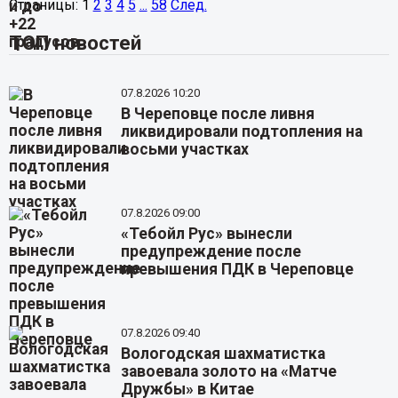
Страницы:
1
2
3
4
5
...
58
След.
ТОП новостей
07.8.2026 10:20
В Череповце после ливня
ликвидировали подтопления на
восьми участках
07.8.2026 09:00
«Тебойл Рус» вынесли
предупреждение после
превышения ПДК в Череповце
07.8.2026 09:40
Вологодская шахматистка
завоевала золото на «Матче
Дружбы» в Китае