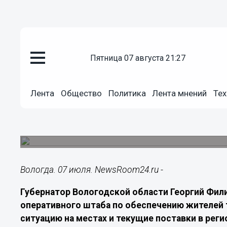
пятница 07 августа 21:27
Политика
07.07.2026
09:00
Лента
Общество
Политика
Лента мнений
Тех
Вологодские власти обсудили 
топлива
Запасы бензина в регионе растут, но спрос по-
Вологда. 07 июля. NewsRoom24.ru -
Губернатор Вологодской области Георгий Фил
оперативного штаба по обеспечению жителей 
ситуацию на местах и текущие поставки в реги