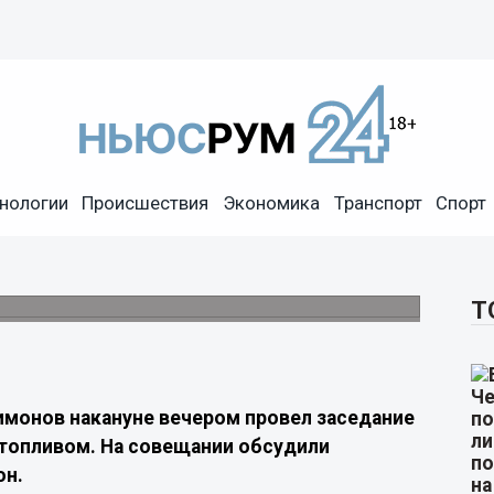
нологии
Происшествия
Экономика
Транспорт
Спорт
ситуацию с поставками
прежнему остается выше обычного уровня.
Т
имонов накануне вечером провел заседание
топливом. На совещании обсудили
он.