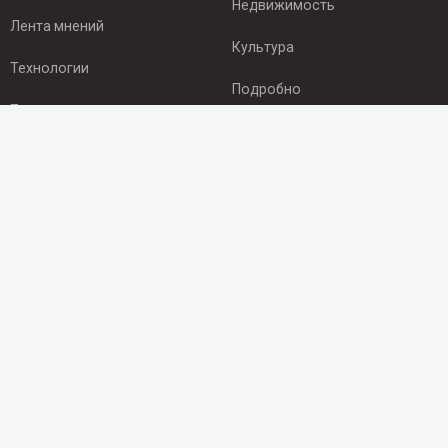
Недвижимость
Лента мнений
Культура
Технологии
Подробно
Происшествия
Здоровье
Экономика
ПОДПИСКА
Подпишись на рассылку NEWSROOM24
и будь
в курсе новостей в своём городе:
Подписаться
© 2012 - 2025 ООО "Ньюсрум" (ИА Newsroom24 (Ньюсрум24).
Учредитель — ООО "Ньюсрум"
Свидетельство о регистрации СМИ ИА № ФС 77 - 45920 от 22.07.2011г.
выдано Федеральной службой по надзору в сфере связи,