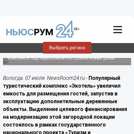
Подробно
07.07.2026
18:40
База отдыха на Сиверском озере
расширила номерной фонд за счет
господдержки
Выбрать регион
Благодаря федеральной субсидии в загородном
комплексе под Кирилловом построили новые дома.
Вологда. 07 июля. NewsRoom24.ru -
Популярный
туристический комплекс «Экотель» увеличил
емкость для размещения гостей, запустив в
эксплуатацию дополнительные деревянные
объекты. Выделение целевого финансирования
на модернизацию этой загородной локации
состоялось в рамках государственного
национального проекта «Туризм и