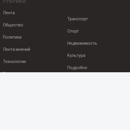
РУБРИКИ
Лента
Транспорт
Общество
Спорт
Политика
Недвижимость
Лента мнений
Культура
Технологии
Подробно
Происшествия
Здоровье
Экономика
ПОДПИСКА
Подпишись на рассылку NEWSROOM24
и будь
в курсе новостей в своём городе: