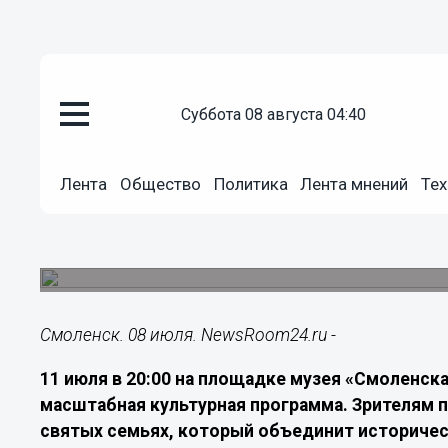
Общество
суббота 08 августа 04:40
08.07.2026
12:20
Евгений Князев и Елизавета Ар
Лента
Общество
Политика
Лента мнений
Тех
Смоленской крепости
11 июля у башни Громовой состоится мультиме
семей и Дню семьи, любви и верности
Смоленск. 08 июля. NewsRoom24.ru -
11 июля в 20:00 на площадке музея «Смоленск
масштабная культурная программа. Зрителям 
святых семьях, который объединит историчес