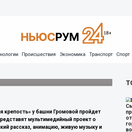
замасова выступят у
нологии
Происшествия
Экономика
Транспорт
Спорт
дийный показ, посвященный истории святых
Т
ая крепость» у башни Громовой пройдет
представят мультимедийный проект о
кий рассказ, анимацию, живую музыку и