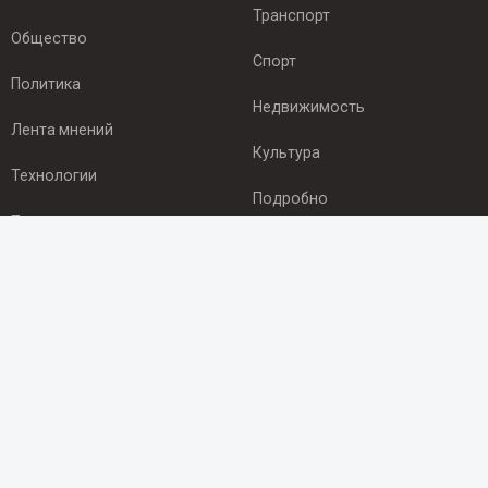
Транспорт
Общество
Спорт
Политика
Недвижимость
Лента мнений
Культура
Технологии
Подробно
Происшествия
Здоровье
Экономика
ПОДПИСКА
Подпишись на рассылку NEWSROOM24
и будь
в курсе новостей в своём городе:
Подписаться