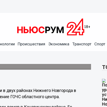
нологии
Происшествия
Экономика
Транспорт
Спорт
чили в двух районах
т на системах ЖКХ.
Т
 в двух районах Нижнего Новгорода в
ление ГОЧС областного центра.