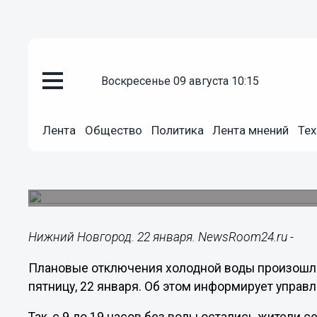
воскресенье 09 августа 10:15
ЖКХ
22.01.2021
09:00
Лента
Общество
Политика
Лента мнений
Тех
Холодную воду частично отклю
Нижнего Новгорода 22 января
Опубликован актуальный график плановых рабо
Нижний Новгород. 22 января. NewsRoom24.ru -
Плановые отключения холодной воды произошли
пятницу, 22 января. Об этом информирует управ