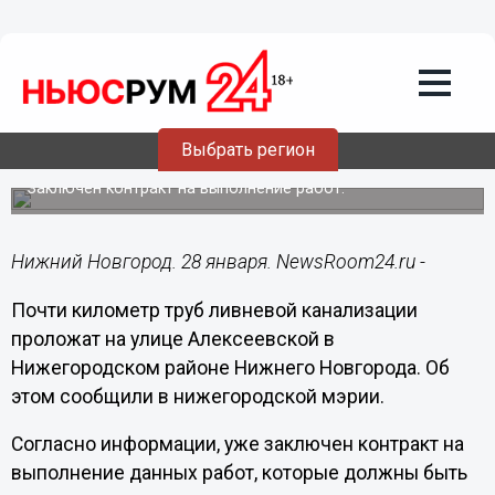
ЖКХ
28.01.2021
13:07
Километр ливневки проложат на
Выбрать регион
Алексеевской в Нижнем Новгороде
Заключен контракт на выполнение работ.
Нижний Новгород. 28 января. NewsRoom24.ru -
Почти километр труб ливневой канализации
проложат на улице Алексеевской в
Нижегородском районе Нижнего Новгорода. Об
этом сообщили в нижегородской мэрии.
Согласно информации, уже заключен контракт на
выполнение данных работ, которые должны быть