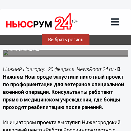
Общество
20.02.2026
11:45
В Нижнем Новгороде ветеранам СВО
предложили карьерную реабилитацию
Выбрать регион
Профориентационный проект стартовал на базе
больницы ПОМЦ для бойцов, проходящих
восстановление
Нижний Новгород. 20 февраля. NewsRoom24.ru -
В
Нижнем Новгороде запустили пилотный проект
по профориентации для ветеранов специальной
военной операции. Консультанты работают
прямо в медицинском учреждении, где бойцы
проходят реабилитацию после ранений.
Инициатором проекта выступил Нижегородский
кадровый центр «Работа России» совместно с