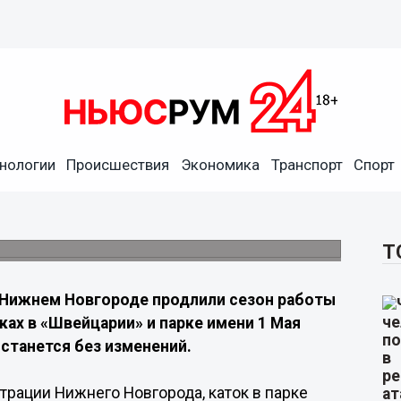
го: где можно кататься до 9
нологии
Происшествия
Экономика
Транспорт
Спорт
ени 1 Мая будут открыты ещё неделю при
Т
 Нижнем Новгороде продлили сезон работы
ьках в «Швейцарии» и парке имени 1 Мая
останется без изменений.
трации Нижнего Новгорода, каток в парке