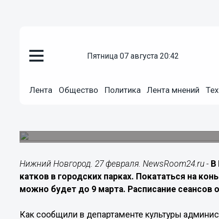
Общество
пятница 07 августа 20:42
27.02.2026
10:00
Продлили работу катков Нижне
Лента
Общество
Политика
Лента мнений
Тех
марта
Ледовые площадки в парках «Швейцария» и им
прежнем расписании сеансов.
Нижний Новгород. 27 февраля. NewsRoom24.ru -
В
катков в городских парках. Покататься на кон
можно будет до 9 марта. Расписание сеансов 
Как сообщили в департаменте культуры админис