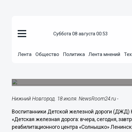
суббота 08 августа 00:53
Общество
18.07.2024
15:13
Лента
Общество
Политика
Лента мнений
Тех
Юные железнодорожники орган
детей по «Малой Горьковской»
Они посетили музей и депо ДЖД.
Нижний Новгород. 18 июля. NewsRoom24.ru -
Воспитанники Детской железной дороги (ДЖД) 
«Детская железная дорога: вчера, сегодня, завтр
реабилитационного центра «Солнышко» Ленинско