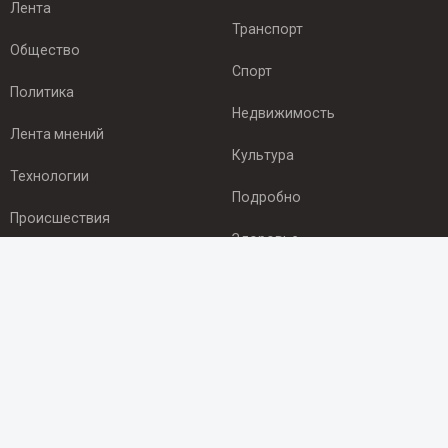
Лента
Транспорт
Общество
Спорт
Политика
Недвижимость
Лента мнений
Культура
Технологии
Подробно
Происшествия
Здоровье
Экономика
ПОДПИСКА
Подпишись на рассылку NEWSROOM24
и будь
в курсе новостей в своём городе:
Подписаться