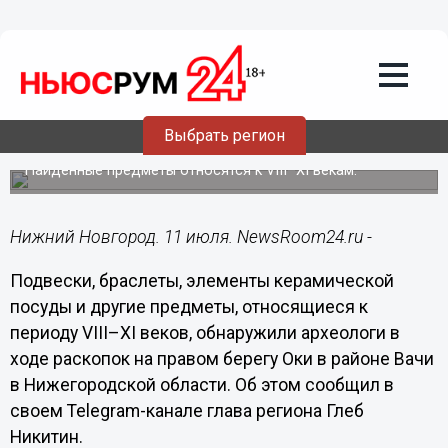
Общество
11.07.2024
19:36
Нижегородцам показали фото с
Выбрать регион
археологических раскопок под Вачей
Найденные предметы относятся к VIII–XI векам.
Нижний Новгород. 11 июля. NewsRoom24.ru -
Подвески, браслеты, элементы керамической
посуды и другие предметы, относящиеся к
периоду VIII–XI веков, обнаружили археологи в
ходе раскопок на правом берегу Оки в районе Вачи
в Нижегородской области. Об этом сообщил в
своем Telegram-канале глава региона Глеб
Никитин.