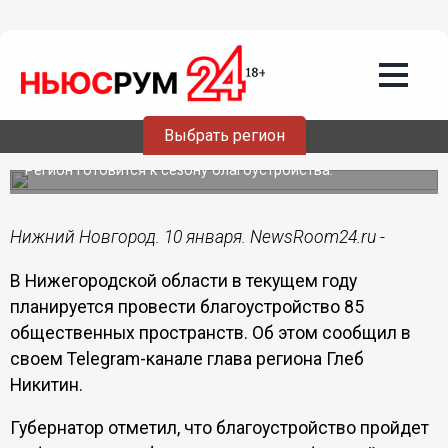
Общество
10.01.2024
19:14
85 территорий благоустроят по ФКГС в
Выбрать регион
этом году в Нижегородской области
Регион готовится к сезону благоустройства.
Нижний Новгород. 10 января. NewsRoom24.ru -
В Нижегородской области в текущем году
планируется провести благоустройство 85
общественных пространств. Об этом сообщил в
своем Telegram-канале глава региона Глеб
Никитин.
Губернатор отметил, что благоустройство пройдет