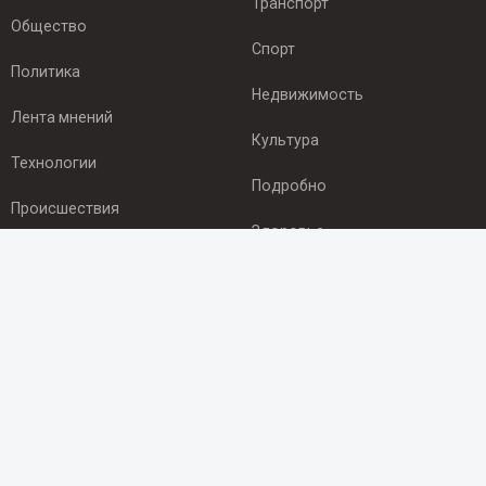
Транспорт
Общество
Спорт
Политика
Недвижимость
Лента мнений
Культура
Технологии
Подробно
Происшествия
Здоровье
Экономика
ПОДПИСКА
Подпишись на рассылку NEWSROOM24
и будь
в курсе новостей в своём городе:
Подписаться