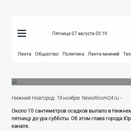
пятница 07 августа 03:19
Общество
19.11.2022
16:29
Лента
Общество
Политика
Лента мнений
Тех
Около 10 см снега выпало в Н
19 ноября
На следующей неделе вновь ожидается снегопа
Нижний Новгород. 19 ноября. NewsRoom24.ru -
Около 10 сантиметров осадков выпало в Нижнем
пятницу до ура субботы. Об этом глава города Ю
канале.