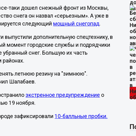
все-таки дошел снежный фронт из Москвы,
ство снега он назвал «серьезным». А уже в
озируется следующий
мощный снегопад
.
ги выпустили дополнительную спецтехнику, в
ный момент городские службы и подрядчики
е убранный снег. Большую их часть
м районах.
енять летнюю резину на "зимнюю".
ючил Шалабаев.
остранило
экстренное предупреждение
о
чью 19 ноября.
городе зафиксировали
10-балльные пробки.
П