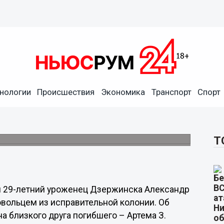
нологии
Происшествия
Экономика
Транспорт
Спорт
нослужащий отправился на
о известно 1 ноября.
Т
и 29-летний уроженец Дзержинска Александр
вольцем из исправительной колонии. Об
а близкого друга погибшего – Артема З.