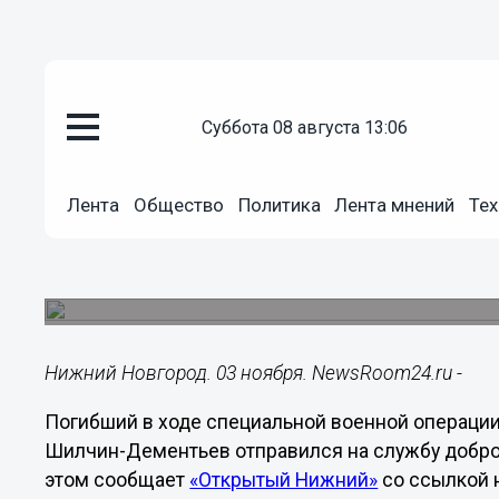
суббота 08 августа 13:06
Общество
03.11.2022
06:30
Лента
Общество
Политика
Лента мнений
Тех
Погибший нижегородский воен
СВО из тюрьмы
О гибели 29-летнего уроженца Дзержинска стал
Нижний Новгород. 03 ноября. NewsRoom24.ru -
Погибший в ходе специальной военной операци
Шилчин-Дементьев отправился на службу добро
этом сообщает
«Открытый Нижний»
со ссылкой н