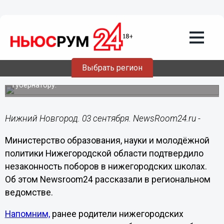
Общество
03.09.2022
10:43
Минобр подтвердил незаконность
поборов на охрану в нижегородских
школах
Выбрать регион
Родители школьников обратились с жалобами к
губернатору.
Нижний Новгород. 03 сентября. NewsRoom24.ru -
Министерство образования, науки и молодёжной
политики Нижегородской области подтвердило
незаконность поборов в нижегородских школах.
Об этом Newsroom24 рассказали в региональном
ведомстве.
Напомним,
ранее родители нижегородских