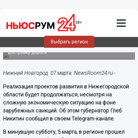
Общество
07.03.2022
15:25
Развязка на Циолковского в Нижнем
Новгороде откроется к июню 2022 года
Выбрать регион
Подрядчик заверил, что санкции не повлияют на
достройку дороги.
Нижний Новгород. 07 марта. NewsRoom24.ru -
Реализация проектов развития в Нижегородской
области будет продолжаться, несмотря на
сложную экономическую ситуацию на фоне
зарубежных санкций. Об этом губернатор Глеб
Никитин сообщил в своем Telegram-канале.
В минувшую субботу, 5 марта, в регионе прошел