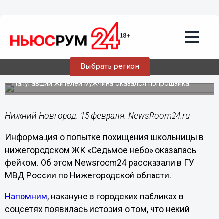
Общество
15.02.2022
16:57
Полиция опровергла попытку
похищения школьницы в Нижнем
Выбрать регион
Новгороде
Напугавший жителей мужчина оказался попрошайка.
Нижний Новгород. 15 февраля. NewsRoom24.ru -
Информация о попытке похищения школьницы в
нижегородском ЖК «Седьмое небо» оказалась
фейком. Об этом Newsroom24 рассказали в ГУ
МВД России по Нижегородской области.
Напомним
, накануне в городских пабликах в
соцсетях появилась история о том, что некий