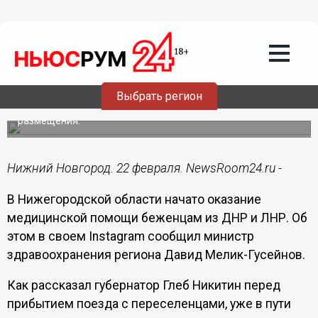
Общество
22.02.2022
13:38
Оказание медпомощи беженцам из
Донбасса начато в Нижегородской
области
Выбрать регион
ПЦР-тестирование проводится в пунктах временного
размещения.
Нижний Новгород. 22 февраля. NewsRoom24.ru -
В Нижегородской области начато оказание
медицинской помощи беженцам из ДНР и ЛНР. Об
этом в своем Instagram сообщил министр
здравоохранения региона Давид Мелик-Гусейнов.
Как рассказал губернатор Глеб Никитин перед
прибытием поезда с переселенцами, уже в пути