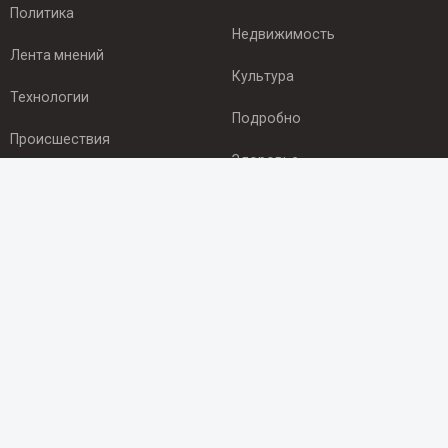
Политика
Недвижимость
Лента мнений
Культура
Технологии
Подробно
Происшествия
Здоровье
Экономика
ПОДПИСКА
Подпишись на рассылку NEWSROOM24
и будь
в курсе новостей в своём городе:
Подписаться
© 2012 - 2025 ООО "Ньюсрум" (ИА Newsroom24 (Ньюсрум24).
Учредитель — ООО "Ньюсрум"