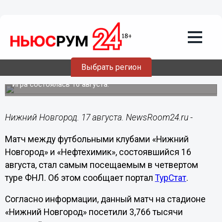
Общество
17.08.2020
09:44
Матч ФК «НН» стал самым
Выбрать регион
посещаемым в четвертом туре ФНЛ
Игра состоялась 16 августа.
Нижний Новгород. 17 августа. NewsRoom24.ru -
Матч между футбольными клубами «Нижний
Новгород» и «Нефтехимик», состоявшийся 16
августа, стал самым посещаемым в четвертом
туре ФНЛ. Об этом сообщает портал
ТурСтат
.
Согласно информации, данный матч на стадионе
«Нижний Новгород» посетили 3,766 тысячи