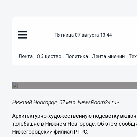
пятница 07 августа 13:44
Общество
07.05.2020
15:31
Лента
Общество
Политика
Лента мнений
Тех
Портрет Попова появится на н
мая
Художественную подсветку телебашни включат 
Нижний Новгород. 07 мая. NewsRoom24.ru -
Архитектурно-художественную подсветку включа
телебашне в Нижнем Новгороде. Об этом сообщ
Нижегородский филиал РТРС.