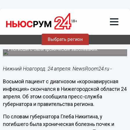
Общество
24.04.2020
11:42
Восьмой пациент с коронавирусом
Выбрать регион
умер в нижегородской больнице
У погибшего были хронические заболевания.
Нижний Новгород. 24 апреля. NewsRoom24.ru -
Восьмой пациент с диагнозом «коронавирусная
инфекция» скончался в Нижегородской области 24
апреля. Об этом сообщила пресс-служба
губернатора и правительства региона.
По словам губернатора Глеба Никитина, у
погибшего была хроническая болезнь почек и