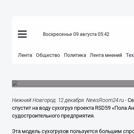
воскресенье 09 августа 05:42
Общество
12.12.2019
07:20
Лента
Общество
Политика
Лента мнений
Тех
«Красное Сормово» спустит на 
Судно получило название «Пола Анастасия».
Нижний Новгород. 12 декабря. NewsRoom24.ru -
Се
спустит на воду сухогруз проекта RSD59 «Пола 
судостроительного предприятия.
Эта модель сухогрузов пользуется большим спр