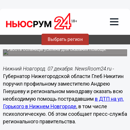
Общество
07.12.2019
20:40
Глеб Никитин поручил оказать всю
необходимую помощь пострадавшим в
Выбрать регион
ДТП в центре Нижнего Новгорода
Работа больницы усилена для оказания помощи.
Нижний Новгород. 07 декабря. NewsRoom24.ru -
Губернатор Нижегородской области Глеб Никитин
поручил профильному заместителю Андрею
Гнеушеву и региональном минздраву оказать всю
необходимую помощь пострадавшим
в ДТП на ул.
Горького в Нижнем Новгороде
, в том числе
психологическую. Об этом сообщает пресс-служба
регионального правительства.