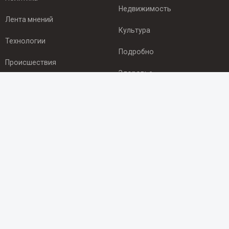
Недвижимость
Лента мнений
Культура
Технологии
Подробно
Происшествия
Здоровье
Экономика
ПОДПИСКА
Подпишись на рассылку NEWSROOM24
и будь
в курсе новостей в своём городе:
Подписаться
© 2012 - 2025 ООО "Ньюсрум" (ИА Newsroom24 (Ньюсрум24).
Учредитель — ООО "Ньюсрум"
Свидетельство о регистрации СМИ ИА № ФС 77 - 45920 от 22.07.2011г.