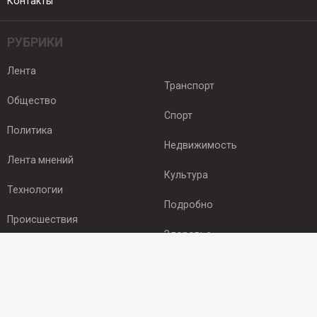
Контакты
РУБРИКИ
Лента
Транспорт
Общество
Спорт
Политика
Недвижимость
Лента мнений
Культура
Технологии
Подробно
Происшествия
Здоровье
Экономика
ПОДПИСКА
Подпишись на рассылку NEWSROOM24
и будь
в курсе новостей в своём городе: