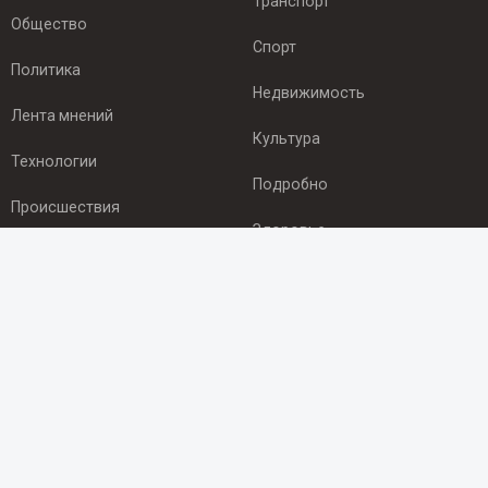
Транспорт
Общество
Спорт
Политика
Недвижимость
Лента мнений
Культура
Технологии
Подробно
Происшествия
Здоровье
Экономика
ПОДПИСКА
Подпишись на рассылку NEWSROOM24
и будь
в курсе новостей в своём городе:
Подписаться