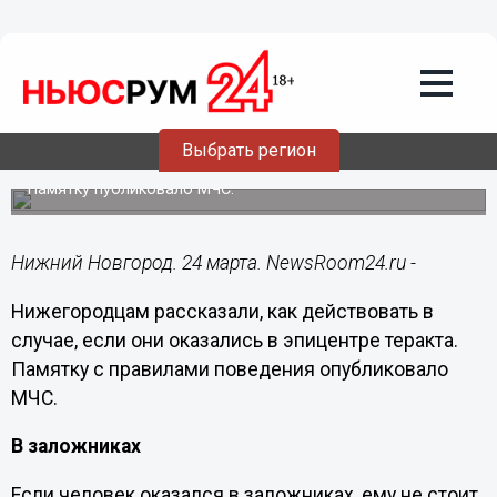
Подробно
24.03.2024
12:01
Нижегородцам рассказали, как вести
Выбрать регион
себя во время теракта
Памятку публиковало МЧС.
Нижний Новгород. 24 марта. NewsRoom24.ru -
Нижегородцам рассказали, как действовать в
случае, если они оказались в эпицентре теракта.
Памятку с правилами поведения опубликовало
МЧС.
В заложниках
Если человек оказался в заложниках, ему не стоит