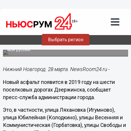
Общество
28.03.2019
14:44
Шесть поселковых дорог
отремонтируют в Дзержинске в 2019
году
Выбрать регион
На эти цели в городском бюджете предусмотрено 20
млн рублей.
Нижний Новгород. 28 марта. NewsRoom24.ru -
Новый асфальт появится в 2019 году на шести
поселковых дорогах Дзержинска, сообщает
пресс-служба администрации города.
Это, в частности, улица Ляхановка (Игумново),
улица Юбилейная (Колодкино), улицы Весенняя и
Коммунистическая (Горбатовка), улицы Свободы и