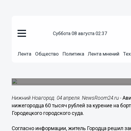
суббота 08 августа 02:37
Общество
Лента
Общество
Политика
Лента мнений
Тех
04.04.2019
14:26
Нижегородца накажут за курен
Ему грозит штраф до 60 тысяч рублей
Нижний Новгород. 04 апреля. NewsRoom24.ru -
Ави
нижегородца 60 тысяч рублей за курение на борт
Городецкого городского суда.
Согласно информации, житель Городца решил зак