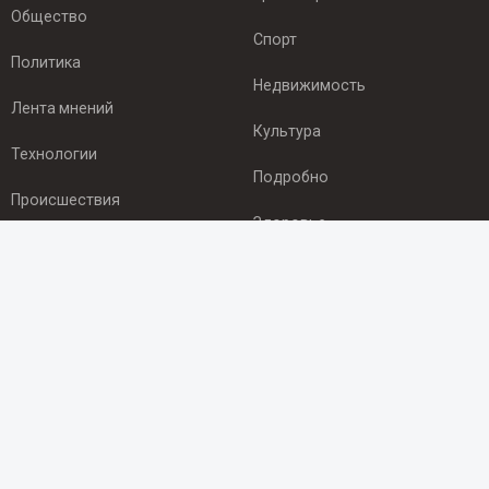
Общество
Спорт
Политика
Недвижимость
Лента мнений
Культура
Технологии
Подробно
Происшествия
Здоровье
Экономика
ПОДПИСКА
Подпишись на рассылку NEWSROOM24
и будь
в курсе новостей в своём городе:
Подписаться