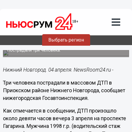
Общество
04.04.2019
13:09
Автобус и четыре легковушки
Выбрать регион
столкнулись на проспекте Гагарина
Пострадали три человека.
Нижний Новгород. 04 апреля. NewsRoom24.ru -
Три человека пострадали в массовом ДТП в
Приокском районе Нижнего Новгорода, сообщает
нижегородская Госавтоинспекция.
Как отмечается в сообщении, ДТП произошло
около девяти часов вечера 3 апреля на проспекте
Гагарина. Мужчина 1998 г.р. (водительский стаж