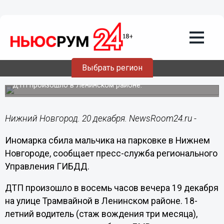
Общество
20.12.2018
12:18
«БМВ» сбил 6-летнего мальчика на
Выбрать регион
парковке в Нижнем Новгороде
ДТП произошло в Ленинском районе.
Нижний Новгород. 20 декабря. NewsRoom24.ru -
Иномарка сбила мальчика на парковке в Нижнем
Новгороде, сообщает пресс-служба регионального
Управления ГИБДД.
ДТП произошло в восемь часов вечера 19 декабря
на улице Трамвайной в Ленинском районе. 18-
летний водитель (стаж вождения три месяца),