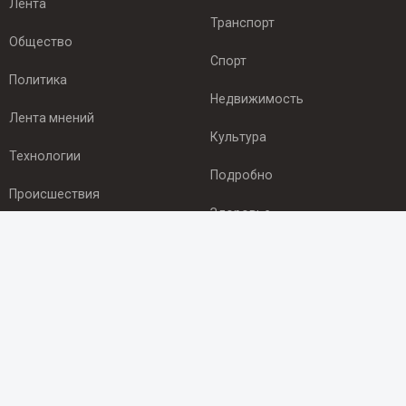
Лента
Транспорт
Общество
Спорт
Политика
Недвижимость
Лента мнений
Культура
Технологии
Подробно
Происшествия
Здоровье
Экономика
ПОДПИСКА
Подпишись на рассылку NEWSROOM24
и будь
в курсе новостей в своём городе:
Подписаться