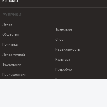
Контакты
РУБРИКИ
Лента
Транспорт
Общество
Спорт
Политика
Недвижимость
Лента мнений
Культура
Технологии
Подробно
Происшествия
Здоровье
Экономика
ПОДПИСКА
Подпишись на рассылку NEWSROOM24
и будь
в курсе новостей в своём городе: