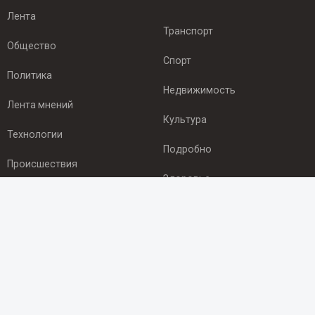
Лента
Транспорт
Общество
Спорт
Политика
Недвижимость
Лента мнений
Культура
Технологии
Подробно
Происшествия
Здоровье
Экономика
ПОДПИСКА
Подпишись на рассылку NEWSROOM24
и будь
в курсе новостей в своём городе: