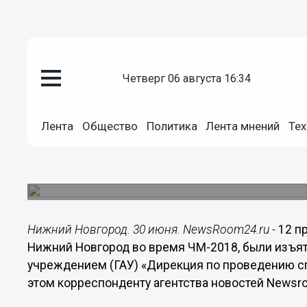
четверг 06 августа 16:34
Общество
30.06.2018
00:01
Лента
Общество
Политика
Лента мнений
Тех
Выявлены злоупотребления с п
Нижнем Новгороде во время 
Об этом сообщает «Дирекция по проведению с
Нижний Новгород. 30 июня. NewsRoom24.ru -
12 п
Нижний Новгород во время ЧМ-2018, были изъ
учреждением (ГАУ) «Дирекция по проведению с
этом корреспонденту агентства новостей Newsr