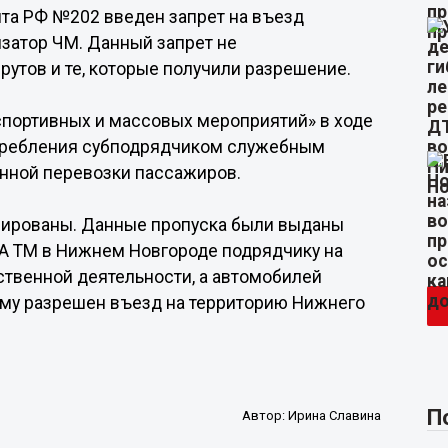
нта РФ №202 введен запрет на въезд
изатор ЧМ. Данный запрет не
утов и те, которые получили разрешение.
спортивных и массовых мероприятий» в ходе
отребления субподрядчиком служебным
нной перевозки пассажиров.
улированы. Данные пропуска были выданы
FA TM в Нижнем Новгороде подрядчику на
твенной деятельности, а автомобилей
ому разрешен въезд на территорию Нижнего
П
Автор:
Ирина Славина