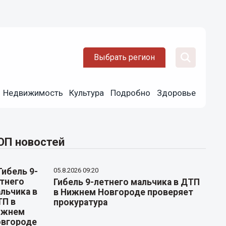
Выбрать регион
Недвижимость
Культура
Подробно
Здоровье
ОП новостей
05.8.2026 09:20
Гибель 9-летнего мальчика в ДТП
в Нижнем Новгороде проверяет
прокуратура