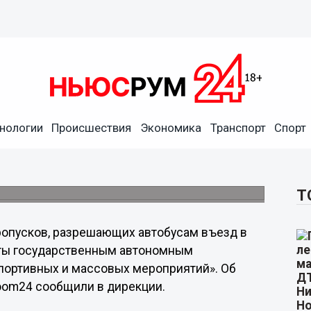
нологии
Происшествия
Экономика
Транспорт
Спорт
ропусками на въезд в
ЧМ
портивных и массовых мероприятий».
Т
ропусков, разрешающих автобусам въезд в
яты государственным автономным
портивных и массовых мероприятий». Об
oom24 сообщили в дирекции.