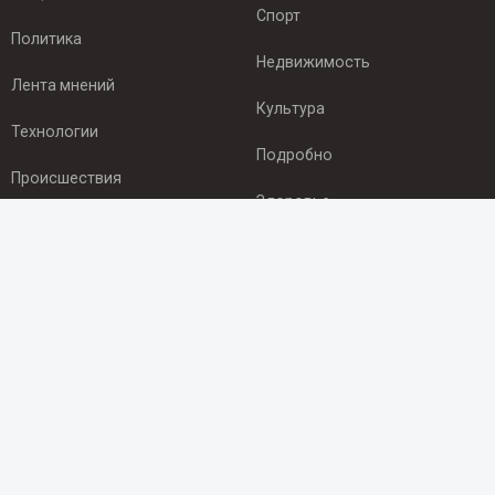
Спорт
Политика
Недвижимость
Лента мнений
Культура
Технологии
Подробно
Происшествия
Здоровье
Экономика
ПОДПИСКА
Подпишись на рассылку NEWSROOM24
и будь
в курсе новостей в своём городе:
Подписаться