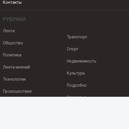
Контакты
РУБРИКИ
Лента
Транспорт
Общество
Спорт
Политика
Недвижимость
Лента мнений
Культура
Технологии
Подробно
Происшествия
Здоровье
Экономика
ПОДПИСКА
Подпишись на рассылку NEWSROOM24
и будь
в курсе новостей в своём городе: