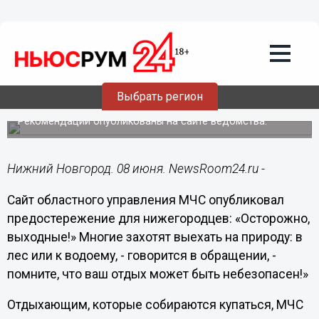
Общество
08.06.2018
17:02
Нижегородцев предупредили об
Выбрать регион
опасности грядущих выходных
Рекомендации опубликованы на сайте ведомства.
Нижний Новгород. 08 июня. NewsRoom24.ru -
Сайт областного управления МЧС опубликовал
предостережение для нижегородцев: «Осторожно,
выходные!» Многие захотят выехать на природу: в
лес или к водоему, - говорится в обращении, -
помните, что ваш отдых может быть небезопасен!»
Отдыхающим, которые собираются купаться, МЧС