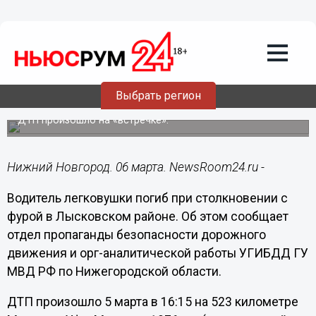
Общество
06.03.2018
14:12
Водитель легковушки погиб при
столкновении с фурой в Лысковском
Выбрать регион
районе
ДТП произошло на «встречке».
Нижний Новгород. 06 марта. NewsRoom24.ru -
Водитель легковушки погиб при столкновении с
фурой в Лысковском районе. Об этом сообщает
отдел пропаганды безопасности дорожного
движения и орг-аналитической работы УГИБДД ГУ
МВД РФ по Нижегородской области.
ДТП произошло 5 марта в 16:15 на 523 километре