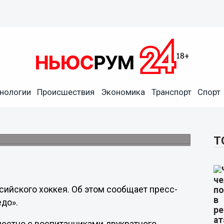
едан в Музей российского
нологии
Происшествия
Экономика
Транспорт
Спорт
анды и сборной СССР был изготовлен
ри жизни спортсмена.
Т
сийского хоккея. Об этом сообщает пресс-
едо».