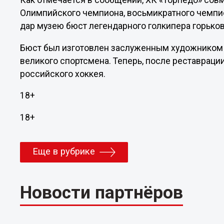
Как отмечается в сообщении, ХК «Торпедо» сов
Олимпийского чемпиона, восьмикратного чемпи
дар музею бюст легендарного голкипера горько
Бюст был изготовлен заслуженным художником
великого спортсмена. Теперь, после реставраци
российского хоккея.
18+
18+
Еще в рубрике
Новости партнёров