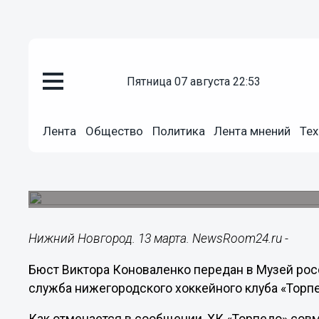
Общество
пятница 07 августа 22:53
13.03.2018
13:50
Бюст Виктора Коноваленко пер
Лента
Общество
Политика
Лента мнений
Тех
хоккея
Бюст легендарного голкипера горьковской ком
заслуженным художником РФ Пуреховым еще п
Нижний Новгород. 13 марта. NewsRoom24.ru -
Бюст Виктора Коноваленко передан в Музей рос
служба нижегородского хоккейного клуба «Торп