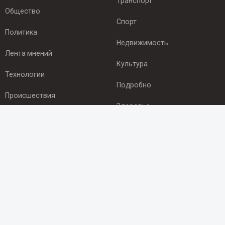
Транспорт
Общество
Спорт
Политика
Недвижимость
Лента мнений
Культура
Технологии
Подробно
Происшествия
Здоровье
Экономика
ПОДПИСКА
Подпишись на рассылку NEWSROOM24
и будь
в курсе новостей в своём городе:
Подписаться